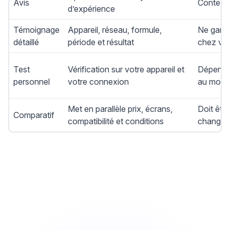
Avis
Contexte
d’expérience
Témoignage
Appareil, réseau, formule,
Ne garan
détaillé
période et résultat
chez vo
Test
Vérification sur votre appareil et
Dépend d
personnel
votre connexion
au mome
Met en parallèle prix, écrans,
Doit être
Comparatif
compatibilité et conditions
changen